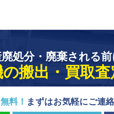
産廃処分・廃棄される前
機の搬出・買取査
は
無料！
まずはお気軽にご連