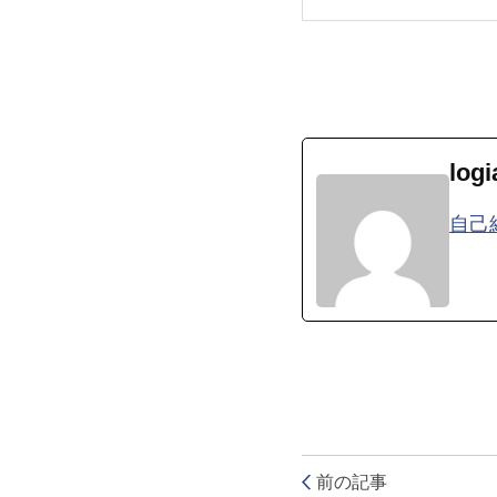
logi
自己
前の記事