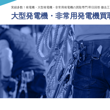
実績多数！発電機・大型発電機・非常用発電機の買取専門 即日回答 撤去
大型発電機・
非常用発電機買取