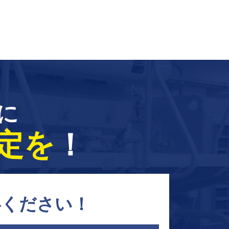
に
定を
！
絡ください！