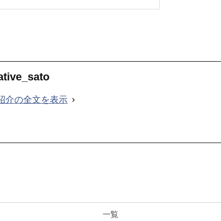
ative_sato
紹介の全文を表示
一覧