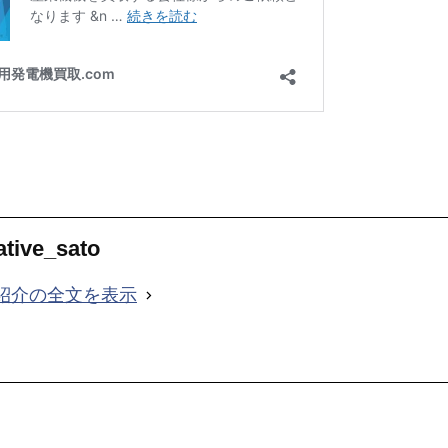
ative_sato
紹介の全文を表示