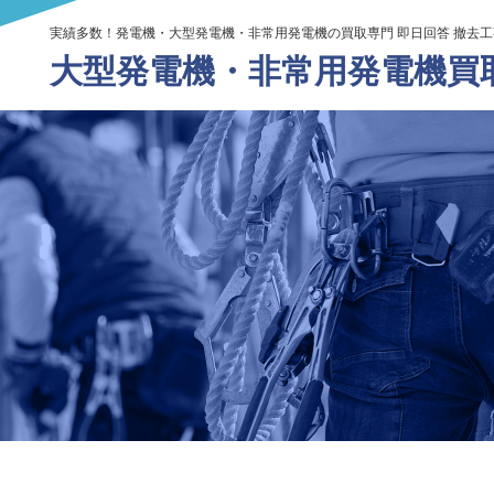
実績多数！発電機・大型発電機・非常用発電機の買取専門 即日回答 撤去
大型発電機・
非常用発電機買取