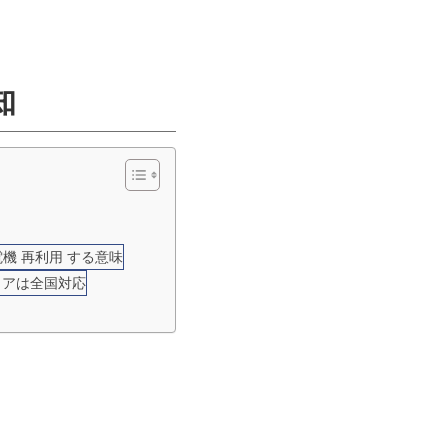
知
電機 再利用 する意味
リアは全国対応