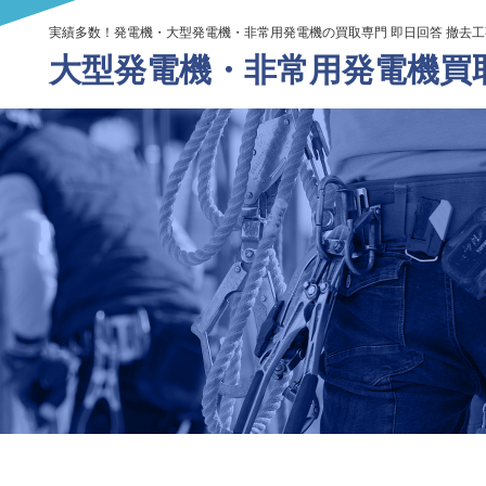
実績多数！発電機・大型発電機・非常用発電機の買取専門 即日回答 撤去
大型発電機・
非常用発電機買取