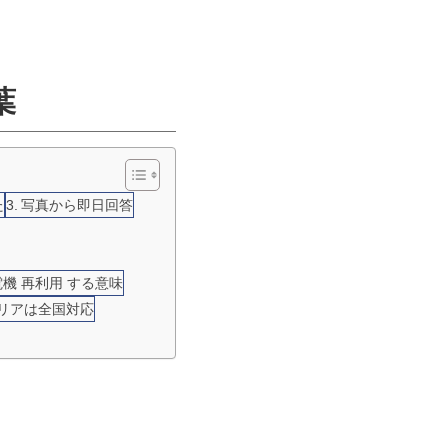
葉
た
写真から即日回答
電機 再利用 する意味
エリアは全国対応