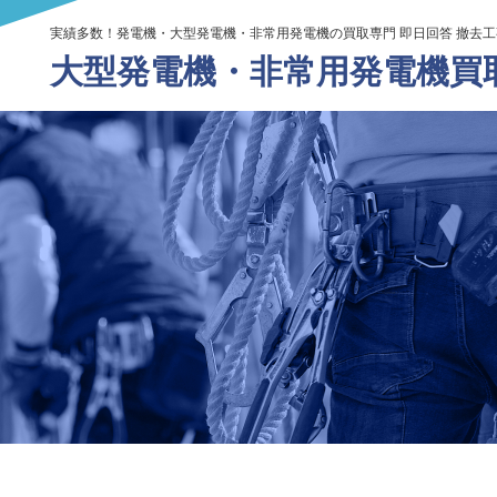
実績多数！発電機・大型発電機・非常用発電機の買取専門 即日回答 撤去
大型発電機・
非常用発電機買取