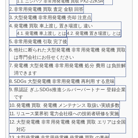
ニシハツ 非常用発電機 買取 PX2-22KSR
非常用発電機 買取 査定 金額 回答
大型発電機 非常用発電機 売却 注意点
発電機 買取 車上渡し 置き場渡し 違い
発電機 車上渡し とは
発電機 置き場渡し とは
非常用発電機 引取 完了後
他社に断られた大型発電機 非常用発電機 発電機 買取
は専門会社にお任せください
発電機 大型発電機 非常用発電機 処分 費用 は負担解
消できます
SDGs 大型発電機 非常用発電機 再利用 する意味
県認証 ぎふSDGs推進シルバーパートナー 登録企業
です
発電機 買取 発電機 メンテナンス 取扱い実績多数
リユース業界初 電力会社様への技術者研修を実施
大型発電機 非常用発電機 発電機 買取 エリアは全国
対応
大型発電機 非常用発電機 発電機 買取 の事例