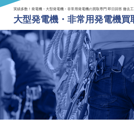
実績多数！発電機・大型発電機・非常用発電機の買取専門 即日回答 撤去
大型発電機・
非常用発電機買取