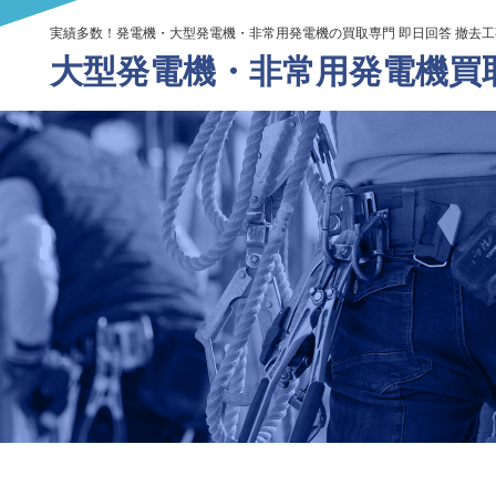
実績多数！発電機・大型発電機・非常用発電機の買取専門 即日回答 撤去
大型発電機・
非常用発電機買取