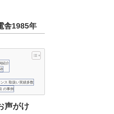
舎1985年
例紹介
5B
ナンス 取扱い実績多数
取 の事例
お声がけ