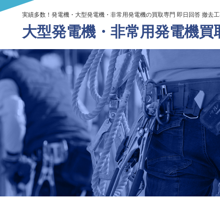
実績多数！発電機・大型発電機・非常用発電機の買取専門 即日回答 撤去
大型発電機・
非常用発電機買取