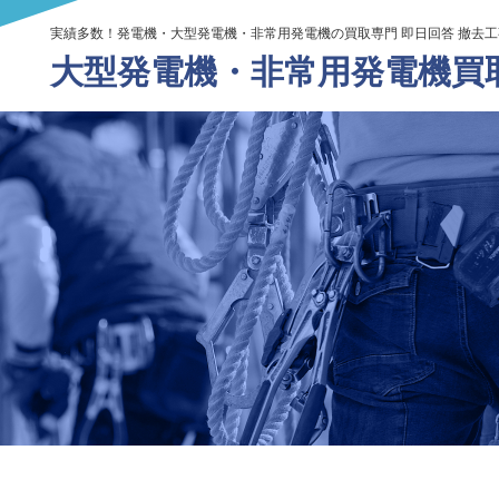
実績多数！発電機・大型発電機・非常用発電機の買取専門 即日回答 撤去
大型発電機・
非常用発電機買取