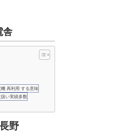
電舎
電機 再利用 する意味
取扱い実績多数
 長野