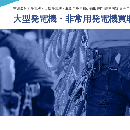
実績多数！発電機・大型発電機・非常用発電機の買取専門 即日回答 撤去
大型発電機・
非常用発電機買取