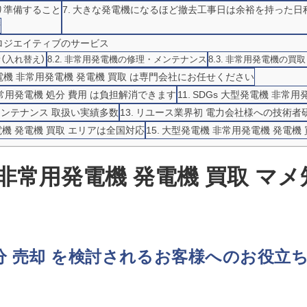
り準備すること
大きな発電機になるほど撤去工事日は余裕を持った日
請
ロジエイティブのサービス
（入れ替え）
非常用発電機の修理・メンテナンス
非常用発電機の買取
機 非常用発電機 発電機 買取 は専門会社にお任せください
常用発電機 処分 費用 は負担解消できます
SDGs 大型発電機 非常用
メンテナンス 取扱い実績多数
リユース業界初 電力会社様への技術者
機 発電機 買取 エリアは全国対応
大型発電機 非常用発電機 発電機 
非常用発電機 発電機 買取 マメ
処分 売却 を検討されるお客様へのお役立