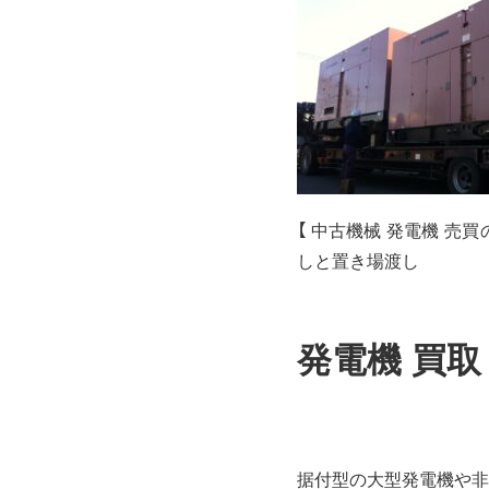
【 中古機械 発電機 売買
しと置き場渡し
発電機 買
据付型の大型発電機や非