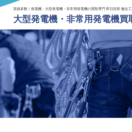
実績多数！発電機・大型発電機・非常用発電機の買取専門 即日回答 撤去
大型発電機・
非常用発電機買取