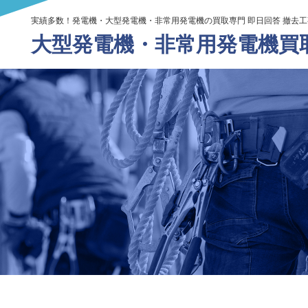
実績多数！発電機・大型発電機・非常用発電機の買取専門 即日回答 撤去
大型発電機・
非常用発電機買取