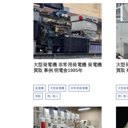
大型発電機 非常用発電機 発電機
大型
買取 事例 明電舎1985年
買取 
発電機
大型発電機
非常用発電機
大型発
買取
買い取り
買い取