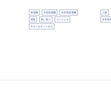
発電機
大型発電機
非常用発電機
三菱
買取
買い取り
コージェネ
非常用
オオツカディーゼル