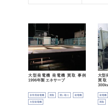
大型発電機 発電機 買取 事例
大型
1996年製 エネサーブ
買取
300k
非常用発電機
買取
買い取り
発電機
発電機
大型発電機
買取