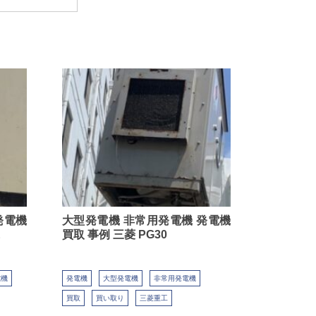
発電機
大型発電機 非常用発電機 発電機
E
買取 事例 三菱 PG30
電機
発電機
大型発電機
非常用発電機
買取
買い取り
三菱重工