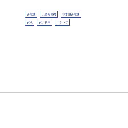
発電機
大型発電機
非常用発電機
買取
買い取り
ニシハツ