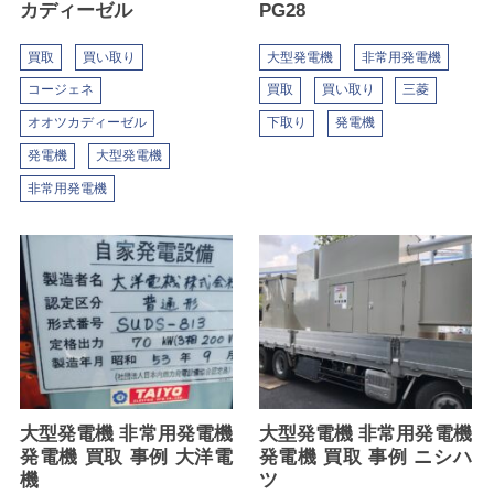
カディーゼル
PG28
買取
買い取り
大型発電機
非常用発電機
コージェネ
買取
買い取り
三菱
オオツカディーゼル
下取り
発電機
発電機
大型発電機
非常用発電機
大型発電機 非常用発電機
大型発電機 非常用発電機
発電機 買取 事例 大洋電
発電機 買取 事例 ニシハ
機
ツ